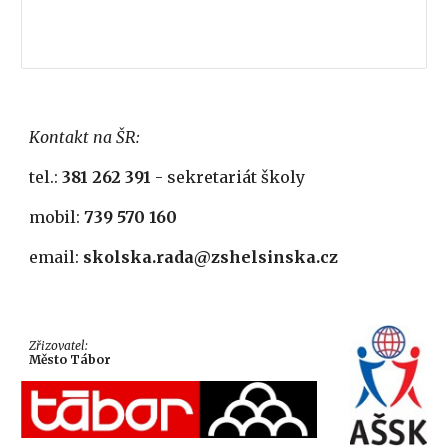
Kontakt na ŠR:
tel.:
381 262 391
- sekretariát školy
mobil:
739 570 160
email:
skolska.rada@zshelsinska.cz
Zřizovatel:
Město Tábor