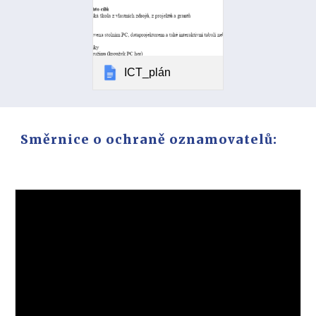
ICT_plán
Směrnice o ochraně oznamovatelů: