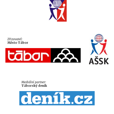
Zřizovatel:
Město Tábor
Mediální partner:
Táborský deník