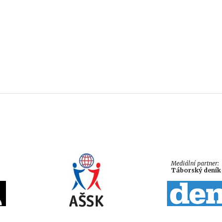
Mediální partner:
Táborský dení