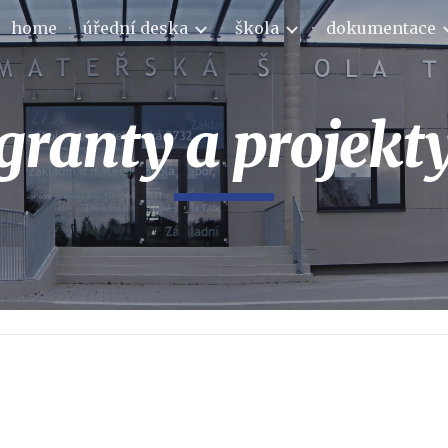
home
úřední deska
škola
dokumentace
ip to main content
Skip to navigat
granty a projekt