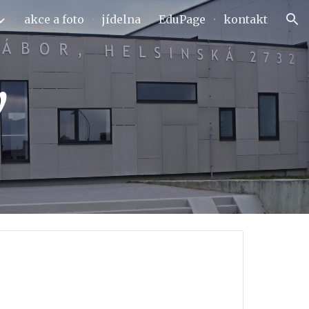
akce a foto
jídelna
EduPage
kontakt
ion
y