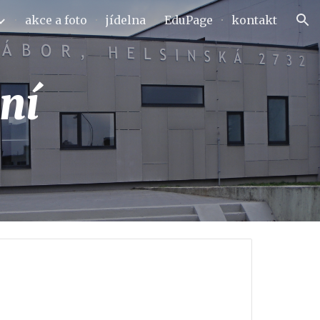
akce a foto
jídelna
EduPage
kontakt
ion
ní