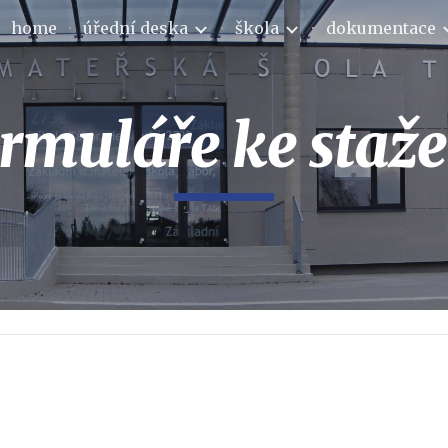
home
úřední deska
škola
dokumentace
ip to main content
Skip to navigat
ormuláře ke staže